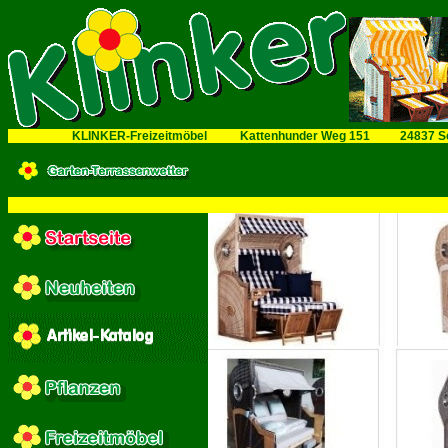
KLINKER-Freizeitmöbel
..........
Kattenhunder Weg 151
..........
24837 S